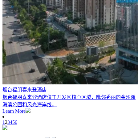
烟台福朋喜来登酒店
烟台福朋喜来登酒店位于开发区核心区域，毗邻秀丽的金沙滩
海滨公园和风光海岸线。
Learn More
1
2
3
4
5
6