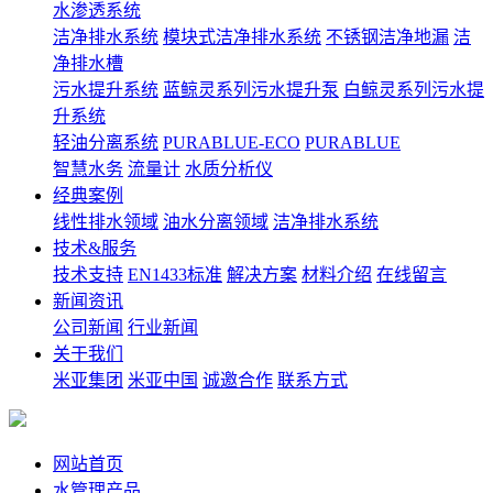
水渗透系统
洁净排水系统
模块式洁净排水系统
不锈钢洁净地漏
洁
净排水槽
污水提升系统
蓝鲸灵系列污水提升泵
白鲸灵系列污水提
升系统
轻油分离系统
PURABLUE-ECO
PURABLUE
智慧水务
流量计
水质分析仪
经典案例
线性排水领域
油水分离领域
洁净排水系统
技术&服务
技术支持
EN1433标准
解决方案
材料介绍
在线留言
新闻资讯
公司新闻
行业新闻
关于我们
米亚集团
米亚中国
诚邀合作
联系方式
网站首页
水管理产品