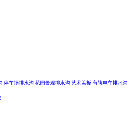
沟
停车场排水沟
花园景观排水沟
艺术盖板
有轨电车排水沟
统