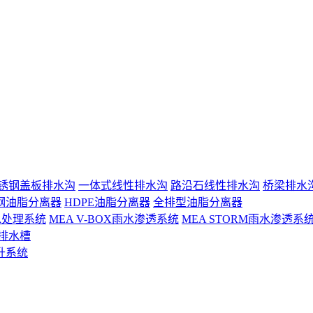
锈钢盖板排水沟
一体式线性排水沟
路沿石线性排水沟
桥梁排水
钢油脂分离器
HDPE油脂分离器
全排型油脂分离器
 雨水处理系统
MEA V-BOX雨水渗透系统
MEA STORM雨水渗透系
排水槽
升系统