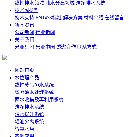
线性排水领域
油水分离领域
洁净排水系统
技术&服务
技术支持
EN1433标准
解决方案
材料介绍
在线留言
新闻资讯
公司新闻
行业新闻
关于我们
米亚集团
米亚中国
诚邀合作
联系方式
网站首页
水管理产品
线性成品排水系统
餐厨油水处理系统
雨水收集及再利用系统
洁净排水系统
污水提升系统
轻油分离系统
智慧水务
案例应用