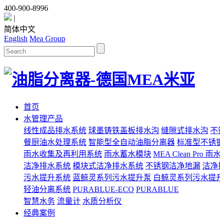
400-900-8996
|
简体中文
English
Mea Group
首页
水管理产品
线性成品排水系统
球墨铸铁盖板排水沟
缝隙式排水沟
不
餐厨油水处理系统
智能型全自动油脂分离器
标准型不锈
雨水收集及再利用系统
雨水蓄水模块
MEA Clean Pro
洁净排水系统
模块式洁净排水系统
不锈钢洁净地漏
洁净
污水提升系统
蓝鲸灵系列污水提升泵
白鲸灵系列污水提
轻油分离系统
PURABLUE-ECO
PURABLUE
智慧水务
流量计
水质分析仪
经典案例