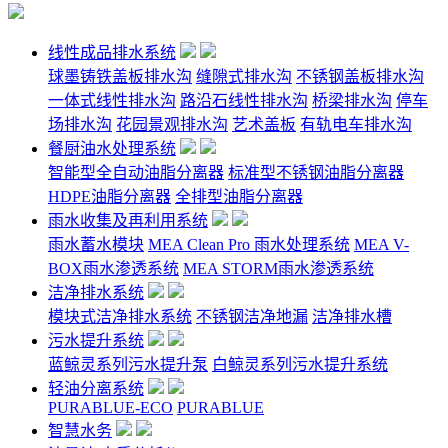
线性成品排水系统
球墨铸铁盖板排水沟
缝隙式排水沟
不锈钢盖板排水沟
一体式线性排水沟
路沿石线性排水沟
桥梁排水沟
停车
场排水沟
花园景观排水沟
艺术盖板
有轨电车排水沟
餐厨油水处理系统
智能型全自动油脂分离器
标准型不锈钢油脂分离器
HDPE油脂分离器
全排型油脂分离器
雨水收集及再利用系统
雨水蓄水模块
MEA Clean Pro 雨水处理系统
MEA V-
BOX雨水渗透系统
MEA STORM雨水渗透系统
洁净排水系统
模块式洁净排水系统
不锈钢洁净地漏
洁净排水槽
污水提升系统
蓝鲸灵系列污水提升泵
白鲸灵系列污水提升系统
轻油分离系统
PURABLUE-ECO
PURABLUE
智慧水务