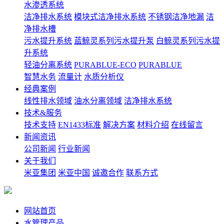
水渗透系统
洁净排水系统
模块式洁净排水系统
不锈钢洁净地漏
洁
净排水槽
污水提升系统
蓝鲸灵系列污水提升泵
白鲸灵系列污水提
升系统
轻油分离系统
PURABLUE-ECO
PURABLUE
智慧水务
流量计
水质分析仪
经典案例
线性排水领域
油水分离领域
洁净排水系统
技术&服务
技术支持
EN1433标准
解决方案
材料介绍
在线留言
新闻资讯
公司新闻
行业新闻
关于我们
米亚集团
米亚中国
诚邀合作
联系方式
网站首页
水管理产品