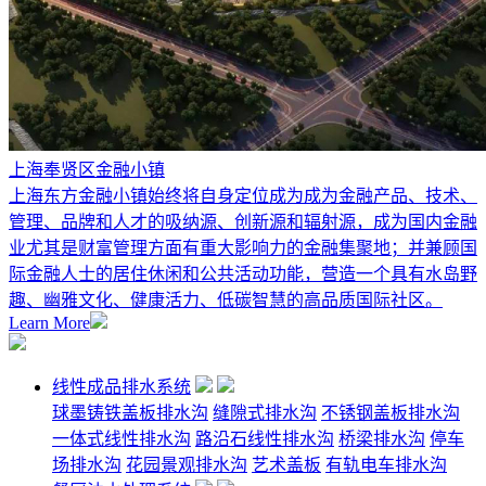
上海奉贤区金融小镇
上海东方金融小镇始终将自身定位成为成为金融产品、技术、
管理、品牌和人才的吸纳源、创新源和辐射源，成为国内金融
业尤其是财富管理方面有重大影响力的金融集聚地；并兼顾国
际金融人士的居住休闲和公共活动功能，营造一个具有水岛野
趣、幽雅文化、健康活力、低碳智慧的高品质国际社区。
Learn More
线性成品排水系统
球墨铸铁盖板排水沟
缝隙式排水沟
不锈钢盖板排水沟
一体式线性排水沟
路沿石线性排水沟
桥梁排水沟
停车
场排水沟
花园景观排水沟
艺术盖板
有轨电车排水沟