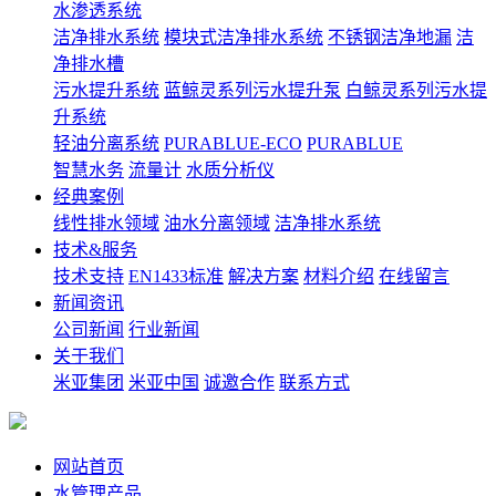
水渗透系统
洁净排水系统
模块式洁净排水系统
不锈钢洁净地漏
洁
净排水槽
污水提升系统
蓝鲸灵系列污水提升泵
白鲸灵系列污水提
升系统
轻油分离系统
PURABLUE-ECO
PURABLUE
智慧水务
流量计
水质分析仪
经典案例
线性排水领域
油水分离领域
洁净排水系统
技术&服务
技术支持
EN1433标准
解决方案
材料介绍
在线留言
新闻资讯
公司新闻
行业新闻
关于我们
米亚集团
米亚中国
诚邀合作
联系方式
网站首页
水管理产品