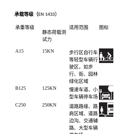
承载等级（
EN 1433）
承重等级
适用范围
图标
静态荷载测
试力
A15
15KN
步行区自行车
等轻型车辆行
驶区，如步
行、街、园林
绿化区域
B125
125KN
慢速车道、小
型车辆停车场
C250
250KN
道路路缘、路
肩区域、道路
边沟、交通辅
路、大型车辆