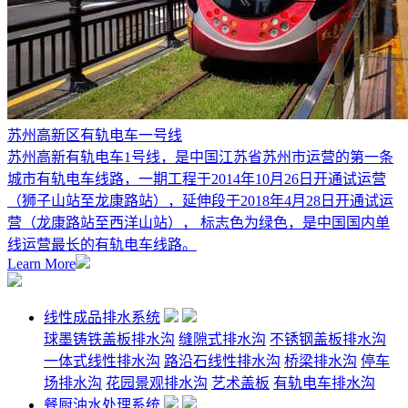
苏州高新区有轨电车一号线
苏州高新有轨电车1号线，是中国江苏省苏州市运营的第一条
城市有轨电车线路，一期工程于2014年10月26日开通试运营
（狮子山站至龙康路站），延伸段于2018年4月28日开通试运
营（龙康路站至西洋山站）， 标志色为绿色，是中国国内单
线运营最长的有轨电车线路。
Learn More
线性成品排水系统
球墨铸铁盖板排水沟
缝隙式排水沟
不锈钢盖板排水沟
一体式线性排水沟
路沿石线性排水沟
桥梁排水沟
停车
场排水沟
花园景观排水沟
艺术盖板
有轨电车排水沟
餐厨油水处理系统