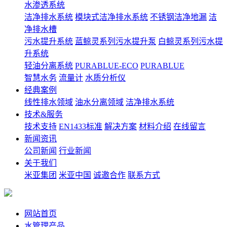
水渗透系统
洁净排水系统
模块式洁净排水系统
不锈钢洁净地漏
洁
净排水槽
污水提升系统
蓝鲸灵系列污水提升泵
白鲸灵系列污水提
升系统
轻油分离系统
PURABLUE-ECO
PURABLUE
智慧水务
流量计
水质分析仪
经典案例
线性排水领域
油水分离领域
洁净排水系统
技术&服务
技术支持
EN1433标准
解决方案
材料介绍
在线留言
新闻资讯
公司新闻
行业新闻
关于我们
米亚集团
米亚中国
诚邀合作
联系方式
网站首页
水管理产品