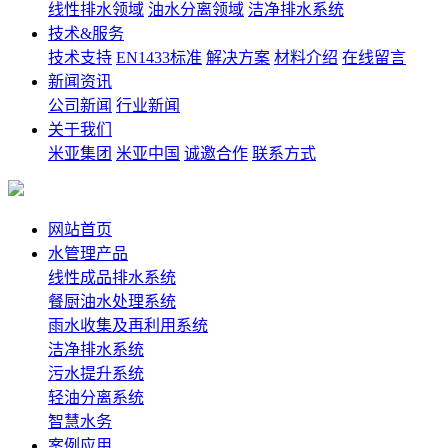
线性排水领域
油水分离领域
洁净排水系统
技术&服务
技术支持
EN1433标准
解决方案
材料介绍
在线留言
新闻资讯
公司新闻
行业新闻
关于我们
米亚集团
米亚中国
诚邀合作
联系方式
网站首页
水管理产品
线性成品排水系统
餐厨油水处理系统
雨水收集及再利用系统
洁净排水系统
污水提升系统
轻油分离系统
智慧水务
案例应用