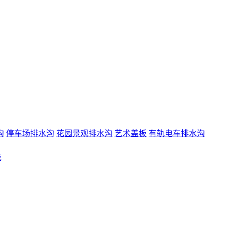
沟
停车场排水沟
花园景观排水沟
艺术盖板
有轨电车排水沟
统