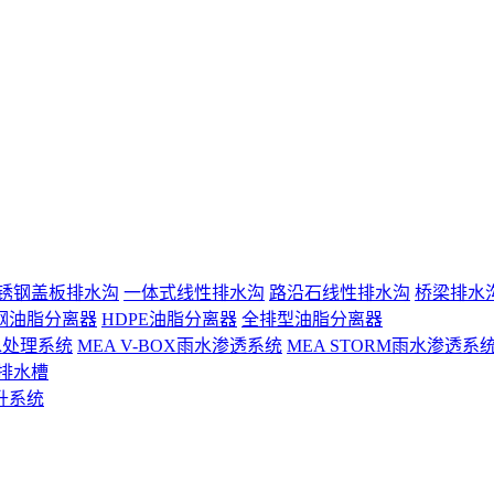
锈钢盖板排水沟
一体式线性排水沟
路沿石线性排水沟
桥梁排水
钢油脂分离器
HDPE油脂分离器
全排型油脂分离器
 雨水处理系统
MEA V-BOX雨水渗透系统
MEA STORM雨水渗透系
排水槽
升系统