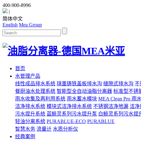
400-900-8996
|
简体中文
English
Mea Group
首页
水管理产品
线性成品排水系统
球墨铸铁盖板排水沟
缝隙式排水沟
不
餐厨油水处理系统
智能型全自动油脂分离器
标准型不锈
雨水收集及再利用系统
雨水蓄水模块
MEA Clean Pro
洁净排水系统
模块式洁净排水系统
不锈钢洁净地漏
洁净
污水提升系统
蓝鲸灵系列污水提升泵
白鲸灵系列污水提
轻油分离系统
PURABLUE-ECO
PURABLUE
智慧水务
流量计
水质分析仪
经典案例