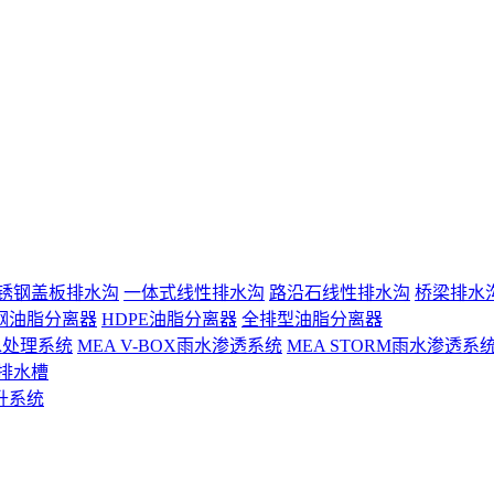
锈钢盖板排水沟
一体式线性排水沟
路沿石线性排水沟
桥梁排水
钢油脂分离器
HDPE油脂分离器
全排型油脂分离器
 雨水处理系统
MEA V-BOX雨水渗透系统
MEA STORM雨水渗透系
排水槽
升系统