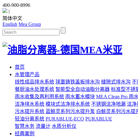
400-900-8996
|
简体中文
English
Mea Group
首页
水管理产品
线性成品排水系统
球墨铸铁盖板排水沟
缝隙式排水沟
不
餐厨油水处理系统
智能型全自动油脂分离器
标准型不锈
雨水收集及再利用系统
雨水蓄水模块
MEA Clean Pro
洁净排水系统
模块式洁净排水系统
不锈钢洁净地漏
洁净
污水提升系统
蓝鲸灵系列污水提升泵
白鲸灵系列污水提
轻油分离系统
PURABLUE-ECO
PURABLUE
智慧水务
流量计
水质分析仪
经典案例