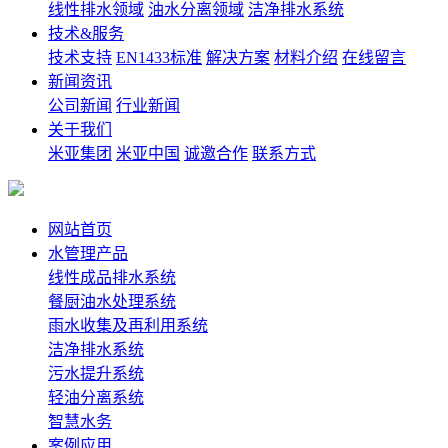
线性排水领域
油水分离领域
洁净排水系统
技术&服务
技术支持
EN1433标准
解决方案
材料介绍
在线留言
新闻资讯
公司新闻
行业新闻
关于我们
米亚集团
米亚中国
诚邀合作
联系方式
网站首页
水管理产品
线性成品排水系统
餐厨油水处理系统
雨水收集及再利用系统
洁净排水系统
污水提升系统
轻油分离系统
智慧水务
案例应用