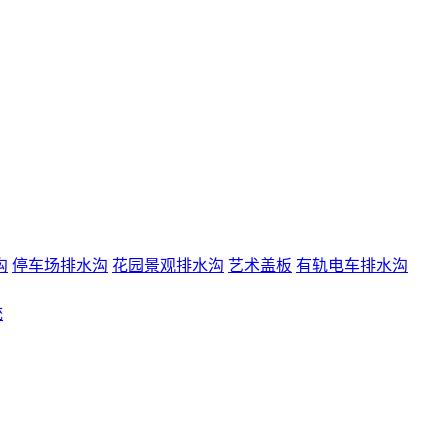
沟
停车场排水沟
花园景观排水沟
艺术盖板
有轨电车排水沟
统