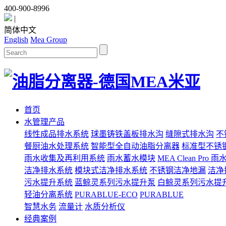
400-900-8996
|
简体中文
English
Mea Group
首页
水管理产品
线性成品排水系统
球墨铸铁盖板排水沟
缝隙式排水沟
不
餐厨油水处理系统
智能型全自动油脂分离器
标准型不锈
雨水收集及再利用系统
雨水蓄水模块
MEA Clean Pro
洁净排水系统
模块式洁净排水系统
不锈钢洁净地漏
洁净
污水提升系统
蓝鲸灵系列污水提升泵
白鲸灵系列污水提
轻油分离系统
PURABLUE-ECO
PURABLUE
智慧水务
流量计
水质分析仪
经典案例