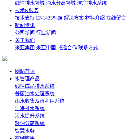
线性排水领域
油水分离领域
洁净排水系统
技术&服务
技术支持
EN1433标准
解决方案
材料介绍
在线留言
新闻资讯
公司新闻
行业新闻
关于我们
米亚集团
米亚中国
诚邀合作
联系方式
网站首页
水管理产品
线性成品排水系统
餐厨油水处理系统
雨水收集及再利用系统
洁净排水系统
污水提升系统
轻油分离系统
智慧水务
案例应用