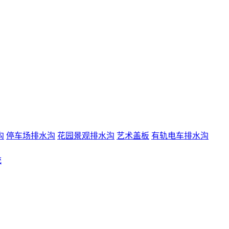
沟
停车场排水沟
花园景观排水沟
艺术盖板
有轨电车排水沟
统