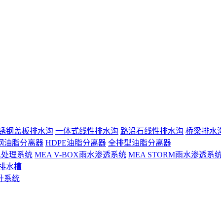
锈钢盖板排水沟
一体式线性排水沟
路沿石线性排水沟
桥梁排水
钢油脂分离器
HDPE油脂分离器
全排型油脂分离器
 雨水处理系统
MEA V-BOX雨水渗透系统
MEA STORM雨水渗透系
排水槽
升系统