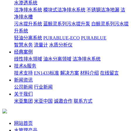
水渗透系统
洁净排水系统
模块式洁净排水系统
不锈钢洁净地漏
洁
净排水槽
污水提升系统
蓝鲸灵系列污水提升泵
白鲸灵系列污水提
升系统
轻油分离系统
PURABLUE-ECO
PURABLUE
智慧水务
流量计
水质分析仪
经典案例
线性排水领域
油水分离领域
洁净排水系统
技术&服务
技术支持
EN1433标准
解决方案
材料介绍
在线留言
新闻资讯
公司新闻
行业新闻
关于我们
米亚集团
米亚中国
诚邀合作
联系方式
网站首页
水管理产品