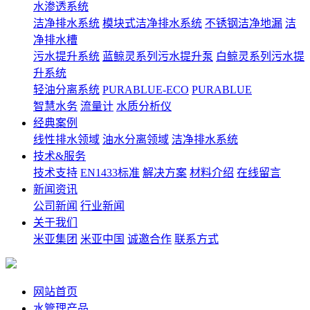
水渗透系统
洁净排水系统
模块式洁净排水系统
不锈钢洁净地漏
洁
净排水槽
污水提升系统
蓝鲸灵系列污水提升泵
白鲸灵系列污水提
升系统
轻油分离系统
PURABLUE-ECO
PURABLUE
智慧水务
流量计
水质分析仪
经典案例
线性排水领域
油水分离领域
洁净排水系统
技术&服务
技术支持
EN1433标准
解决方案
材料介绍
在线留言
新闻资讯
公司新闻
行业新闻
关于我们
米亚集团
米亚中国
诚邀合作
联系方式
网站首页
水管理产品