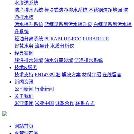
水渗透系统
洁净排水系统
模块式洁净排水系统
不锈钢洁净地漏
洁
净排水槽
污水提升系统
蓝鲸灵系列污水提升泵
白鲸灵系列污水提
升系统
轻油分离系统
PURABLUE-ECO
PURABLUE
智慧水务
流量计
水质分析仪
经典案例
线性排水领域
油水分离领域
洁净排水系统
技术&服务
技术支持
EN1433标准
解决方案
材料介绍
在线留言
新闻资讯
公司新闻
行业新闻
关于我们
米亚集团
米亚中国
诚邀合作
联系方式
网站首页
水管理产品