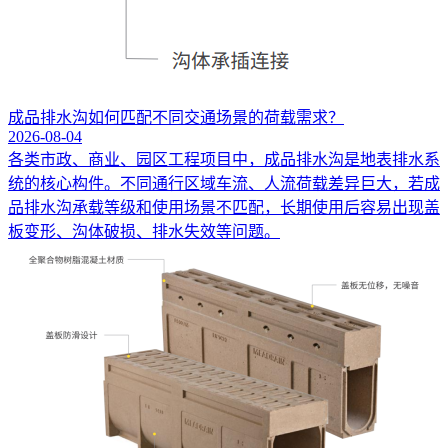
成品排水沟如何匹配不同交通场景的荷载需求？
2026-08-04
各类市政、商业、园区工程项目中，成品排水沟是地表排水系
统的核心构件。不同通行区域车流、人流荷载差异巨大，若成
品排水沟承载等级和使用场景不匹配，长期使用后容易出现盖
板变形、沟体破损、排水失效等问题。