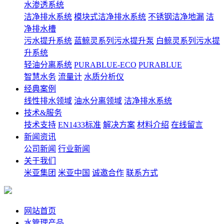
水渗透系统
洁净排水系统
模块式洁净排水系统
不锈钢洁净地漏
洁
净排水槽
污水提升系统
蓝鲸灵系列污水提升泵
白鲸灵系列污水提
升系统
轻油分离系统
PURABLUE-ECO
PURABLUE
智慧水务
流量计
水质分析仪
经典案例
线性排水领域
油水分离领域
洁净排水系统
技术&服务
技术支持
EN1433标准
解决方案
材料介绍
在线留言
新闻资讯
公司新闻
行业新闻
关于我们
米亚集团
米亚中国
诚邀合作
联系方式
网站首页
水管理产品