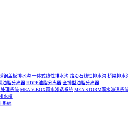
锈钢盖板排水沟
一体式线性排水沟
路沿石线性排水沟
桥梁排水
钢油脂分离器
HDPE油脂分离器
全排型油脂分离器
 雨水处理系统
MEA V-BOX雨水渗透系统
MEA STORM雨水渗透系
排水槽
升系统