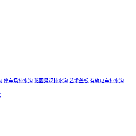
沟
停车场排水沟
花园景观排水沟
艺术盖板
有轨电车排水沟
统