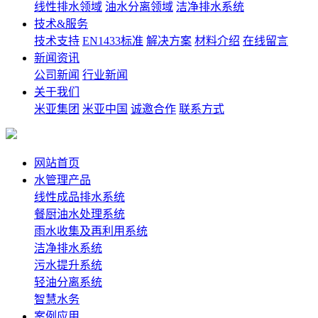
线性排水领域
油水分离领域
洁净排水系统
技术&服务
技术支持
EN1433标准
解决方案
材料介绍
在线留言
新闻资讯
公司新闻
行业新闻
关于我们
米亚集团
米亚中国
诚邀合作
联系方式
网站首页
水管理产品
线性成品排水系统
餐厨油水处理系统
雨水收集及再利用系统
洁净排水系统
污水提升系统
轻油分离系统
智慧水务
案例应用