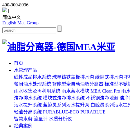
400-900-8996
|
简体中文
English
Mea Group
首页
水管理产品
线性成品排水系统
球墨铸铁盖板排水沟
缝隙式排水沟
不
餐厨油水处理系统
智能型全自动油脂分离器
标准型不锈
雨水收集及再利用系统
雨水蓄水模块
MEA Clean Pro
洁净排水系统
模块式洁净排水系统
不锈钢洁净地漏
洁净
污水提升系统
蓝鲸灵系列污水提升泵
白鲸灵系列污水提
轻油分离系统
PURABLUE-ECO
PURABLUE
智慧水务
流量计
水质分析仪
经典案例