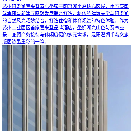
苏州阳澄湖喜来登酒店坐落于阳澄湖半岛核心区域，由万豪国
际集团与新建元圆融发展联合打造，将传统建筑美学与阳澄湖
的自然风光巧妙结合，打造住宿和体育观赏的特色体验。作为
苏州工业园区首家喜来登品牌酒店，坐拥湖光山色与赛事盛
景，兼顾商务接待与休闲度假的多元需求，是阳澄湖半岛文旅
版图浓墨重彩的⼀笔。