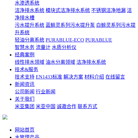
水渗透系统
洁净排水系统
模块式洁净排水系统
不锈钢洁净地漏
洁
净排水槽
污水提升系统
蓝鲸灵系列污水提升泵
白鲸灵系列污水提
升系统
轻油分离系统
PURABLUE-ECO
PURABLUE
智慧水务
流量计
水质分析仪
经典案例
线性排水领域
油水分离领域
洁净排水系统
技术&服务
技术支持
EN1433标准
解决方案
材料介绍
在线留言
新闻资讯
公司新闻
行业新闻
关于我们
米亚集团
米亚中国
诚邀合作
联系方式
网站首页
水管理产品